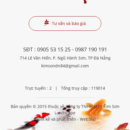
Tư vấn và báo giá
SĐT :
0905 53 15 25
-
0987 190 191
714 Lê Văn Hiến, P. Ngũ Hành Sơn, TP Đà Nẵng
kimsondn84@gmail.com
Trực tuyến : 2 | Tổng truy cập : 119014
Bản quyền © 2015 thuộc về
Công ty TNHH MTV Kim Sơn
Landscape
Thiết kế và phát triển -
Web360