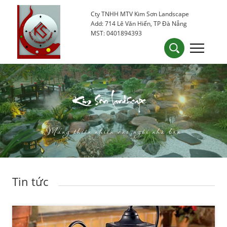
Cty TNHH MTV Kim Sơn Landscape
0905 53 15 25
kimsondn84@gmail.com
Add: 714 Lê Văn Hiến, TP Đà Nẵng
MST: 0401894393
Kim Sơn Landscape
Mang thiên nhiên vào ngôi nhà bạn
Tin tức