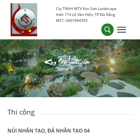
Cty TNHH MTV Kim Sơn Landscape
0905 53 15 25
kimsondn84@gmail.com
Add: 714 Lê Văn Hiến, TP Đà Nẵng
MST: 0401894393
Kim Sơn Landscape
Mang thiên nhiên vào ngôi nhà bạn
Thi công
NÚI NHÂN TẠO, ĐÁ NHÂN TẠO 04