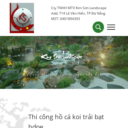
Cty TNHH MTV Kim Sơn Landscape
0905 53 15 25
kimsondn84@gmail.com
Add: 714 Lê Văn Hiến, TP Đà Nẵng
MST: 0401894393
Kim Sơn Landscape
Mang thiên nhiên vào ngôi nhà bạn
Thi công hồ cá koi trải bạt
hdpe