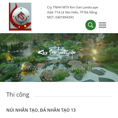
Cty TNHH MTV Kim Sơn Landscape
0905 53 15 25
kimsondn84@gmail.com
Add: 714 Lê Văn Hiến, TP Đà Nẵng
MST: 0401894393
Kim Sơn Landscape
Mang thiên nhiên vào ngôi nhà bạn
Thi công
NÚI NHÂN TẠO, ĐÁ NHÂN TẠO 13