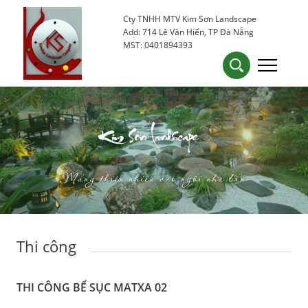
Cty TNHH MTV Kim Sơn Landscape
0905 53 15 25
kimsondn84@gmail.com
Add: 714 Lê Văn Hiến, TP Đà Nẵng
MST: 0401894393
Kim Sơn Landscape
Mang thiên nhiên vào ngôi nhà bạn
Thi công
THI CÔNG BỂ SỤC MATXA 02