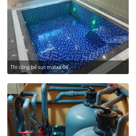
Thi công bể sục matxa 04