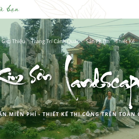
à bạn
Giới Thiệu
Trang Trí Cảnh Quan
Sản Phẩm
Thiết Kế
Kim Sơn
Landscap
ẤN MIỄN PHÍ - THIẾT KẾ THI CÔNG TRÊN TOÀN