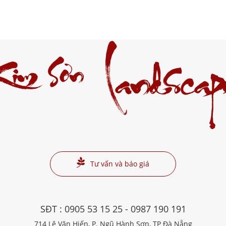
Kim Sơn
Landscap
Tư vấn và báo giá
SĐT :
0905 53 15 25
-
0987 190 191
714 Lê Văn Hiến, P. Ngũ Hành Sơn, TP Đà Nẵng