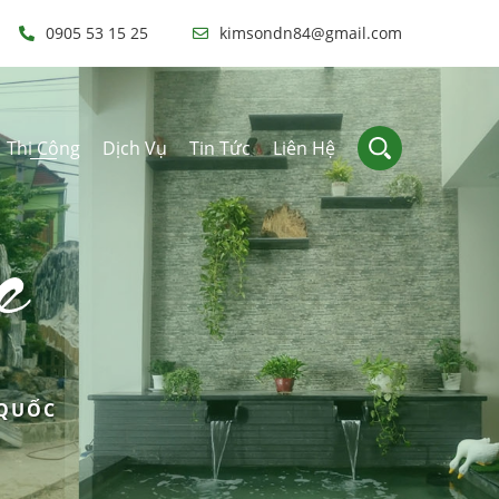
0905 53 15 25
kimsondn84@gmail.com
Thi Công
Dịch Vụ
Tin Tức
Liên Hệ
e
 QUỐC