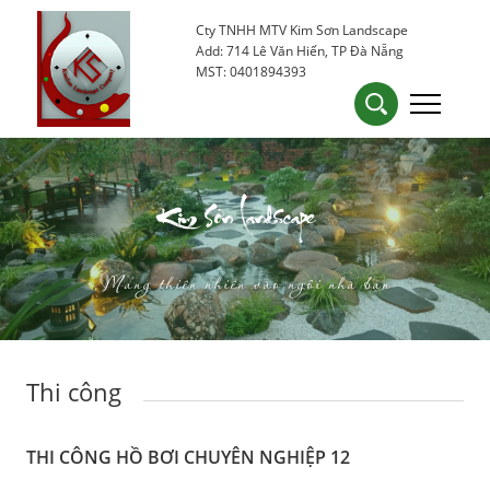
Cty TNHH MTV Kim Sơn Landscape
0905 53 15 25
kimsondn84@gmail.com
Add: 714 Lê Văn Hiến, TP Đà Nẵng
MST: 0401894393
Kim Sơn Landscape
Mang thiên nhiên vào ngôi nhà bạn
Thi công
THI CÔNG HỒ BƠI CHUYÊN NGHIỆP 12