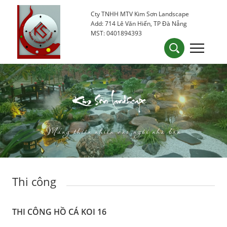
Cty TNHH MTV Kim Sơn Landscape
0905 53 15 25
kimsondn84@gmail.com
Add: 714 Lê Văn Hiến, TP Đà Nẵng
MST: 0401894393
Kim Sơn Landscape
Mang thiên nhiên vào ngôi nhà bạn
Thi công
THI CÔNG HỒ CÁ KOI 16