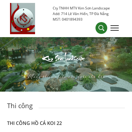
Cty TNHH MTV Kim Sơn Landscape
0905 53 15 25
kimsondn84@gmail.com
Add: 714 Lê Văn Hiến, TP Đà Nẵng
MST: 0401894393
Kim Sơn Landscape
Mang thiên nhiên vào ngôi nhà bạn
Thi công
THI CÔNG HỒ CÁ KOI 22