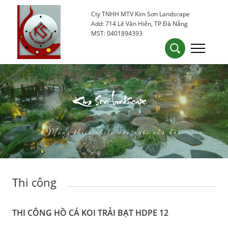
Cty TNHH MTV Kim Sơn Landscape
0905 53 15 25
kimsondn84@gmail.com
Add: 714 Lê Văn Hiến, TP Đà Nẵng
MST: 0401894393
Kim Sơn Landscape
Mang thiên nhiên vào ngôi nhà bạn
Thi công
THI CÔNG HỒ CÁ KOI TRẢI BẠT HDPE 12