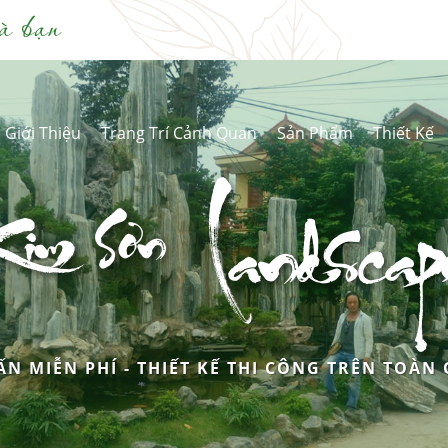
à bạn
Giới Thiệu
Trang Trí Cảnh Quan
Sản Phẩm
Thiết Kế
Kim Sơn
Landscap
ẤN MIỄN PHÍ - THIẾT KẾ THI CÔNG TRÊN TOÀN