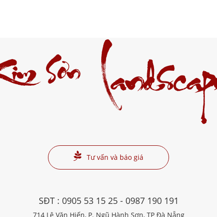
Kim Sơn
Landscap
Tư vấn và báo giá
SĐT :
0905 53 15 25
-
0987 190 191
714 Lê Văn Hiến, P. Ngũ Hành Sơn, TP Đà Nẵng