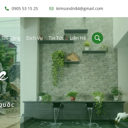
0905 53 15 25
kimsondn84@gmail.com
Thi Công
Dịch Vụ
Tin Tức
Liên Hệ
e
 QUỐC