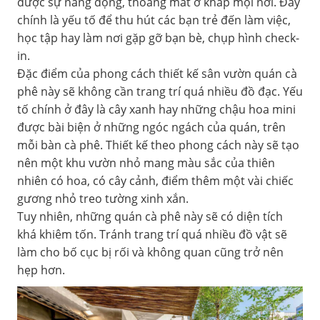
được sự năng động, thoáng mát ở khắp mọi nơi. Đây
chính là yếu tố để thu hút các bạn trẻ đến làm việc,
học tập hay làm nơi gặp gỡ bạn bè, chụp hình check-
in.
Đặc điểm của phong cách thiết kế sân vườn quán cà
phê này sẽ không cần trang trí quá nhiều đồ đạc. Yếu
tố chính ở đây là cây xanh hay những chậu hoa mini
được bài biện ở những ngóc ngách của quán, trên
mỗi bàn cà phê. Thiết kế theo phong cách này sẽ tạo
nên một khu vườn nhỏ mang màu sắc của thiên
nhiên có hoa, có cây cảnh, điểm thêm một vài chiếc
gương nhỏ treo tường xinh xắn.
Tuy nhiên, những quán cà phê này sẽ có diện tích
khá khiêm tốn. Tránh trang trí quá nhiều đồ vật sẽ
làm cho bố cục bị rối và không quan cũng trở nên
hẹp hơn.