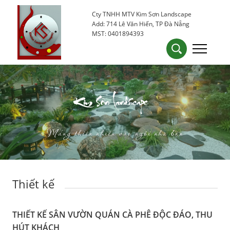
Cty TNHH MTV Kim Sơn Landscape
0905 53 15 25
kimsondn84@gmail.com
Add: 714 Lê Văn Hiến, TP Đà Nẵng
MST: 0401894393
Kim Sơn Landscape
Mang thiên nhiên vào ngôi nhà bạn
Thiết kế
THIẾT KẾ SÂN VƯỜN QUÁN CÀ PHÊ ĐỘC ĐÁO, THU
HÚT KHÁCH