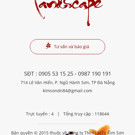
Landscape
Tư vấn và báo giá
SĐT :
0905 53 15 25
-
0987 190 191
714 Lê Văn Hiến, P. Ngũ Hành Sơn, TP Đà Nẵng
kimsondn84@gmail.com
Trực tuyến : 4 | Tổng truy cập : 118644
Bản quyền © 2015 thuộc về
Công ty TNHH MTV Kim Sơn