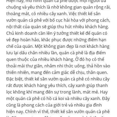
Hiện nay, mô hình quán cà phê được mọi người ưa
chuộng và yêu thích là nhờ không gian quán rộng rãi,
thoáng mát, có nhiều cây xanh. Việc thiết kế sân
vườn quán cà phê với bố cục hài hòa với phong cách,
nội thất của quán sẽ giúp thu hút nhiều khách hàng.
Chủ kinh doanh cần lên ý tưởng thiết kế để quán có
vẻ đẹp hoàn hảo, khắc phục được những điểm hạn
chế của quán. Một không gian đẹp là nơi khách hàng
lưu lại dấu chân nhiều lần, quán cà phê là địa điểm
quen thuộc của nhiều khách hàng. Ở đó họ có thể
thoải mái thư giãn, nhâm nhi thức uống, thả hồn vào
thiên nhiên, mang đến cảm giác dễ chịu, thân quen.
Đặc biệt, thiết kế sân vườn quán cà phê có nhiều cây
rất được khách hàng yêu thích, cây xanh giúp thanh
lọc không khí mang đến sự trong lành, mát mẻ. Hay
một quán cà phê có hồ cá koi và nhiều cây xanh. Đây
cũng là phong cách của giới trẻ và nhiều gia đình
hiện nay. Chính vì thế, thiết kế sân vườn quán cà phê