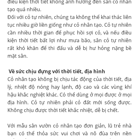
điều kiện thời tiết không ảnh hưởng đến sân cỏ nhân
tạo quá nhiều.
Đối với cỏ tự nhiên, chúng ta không thể khai thác liên
tục nhiều giờ liền giống như cỏ nhân tạo. Cỏ tự nhiên
cần nhiều thời gian để phục hồi sợi cỏ, và nếu điều
kiện thời tiết bất lợi như mưa bão, sân cỏ tự nhiên
rất khó khăn để thi đấu và dễ bị hư hỏng nặng bề
mặt sân.
Về sức chịu đựng với thời tiết, địa hình
Cỏ nhân tạo không bị chịu tác động của thời tiết, địa
lý, nhiệt độ nóng hay lạnh, độ cao và các vùng khí
hậu khắc nghiệt khác. Có thể dùng ở mọi được ở mọi
địa hình. Cỏ tự nhiên phải cỏ đất mới sống được.
Không chịu được thời tiết khắc nhiệt, dễ bị chết.
Với mẫu sân vườn cỏ nhân tạo đơn giản, lũ trẻ nhà
bạn có thể thỏa sức vui chơi và nô đùa trên nền