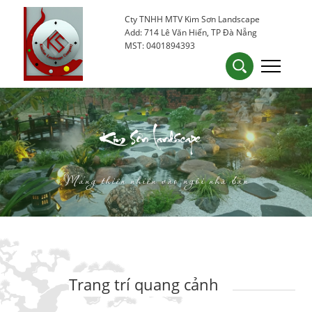
Cty TNHH MTV Kim Sơn Landscape
0905 53 15 25
kimsondn84@gmail.com
Add: 714 Lê Văn Hiến, TP Đà Nẵng
MST: 0401894393
Kim Sơn Landscape
Mang thiên nhiên vào ngôi nhà bạn
Trang trí quang cảnh