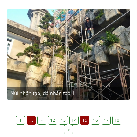
Núi nhân tạo, đá nhân tạo 11
1
...
«
12
13
14
15
16
17
18
»