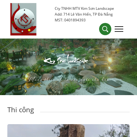
Cty TNHH MTV Kim Sơn Landscape
0905 53 15 25
kimsondn84@gmail.com
Add: 714 Lê Văn Hiến, TP Đà Nẵng
MST: 0401894393
Kim Sơn Landscape
Mang thiên nhiên vào ngôi nhà bạn
Thi công