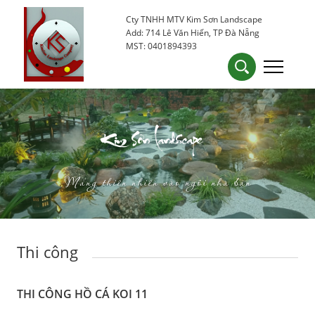
Cty TNHH MTV Kim Sơn Landscape
0905 53 15 25
kimsondn84@gmail.com
Add: 714 Lê Văn Hiến, TP Đà Nẵng
MST: 0401894393
Kim Sơn Landscape
Mang thiên nhiên vào ngôi nhà bạn
Thi công
THI CÔNG HỒ CÁ KOI 11