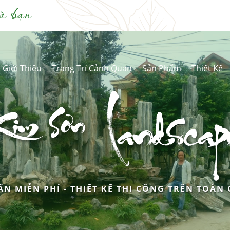
à bạn
Giới Thiệu
Trang Trí Cảnh Quan
Sản Phẩm
Thiết Kế
Kim Sơn
Landscap
ẤN MIỄN PHÍ - THIẾT KẾ THI CÔNG TRÊN TOÀN