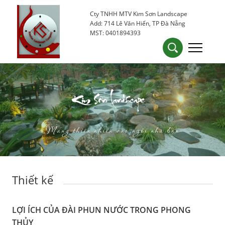
Cty TNHH MTV Kim Sơn Landscape
0905 53 15 25
kimsondn84@gmail.com
Add: 714 Lê Văn Hiến, TP Đà Nẵng
MST: 0401894393
Kim Sơn Landscape
Mang thiên nhiên vào ngôi nhà bạn
Thiết kế
LỢI ÍCH CỦA ĐÀI PHUN NƯỚC TRONG PHONG
THỦY