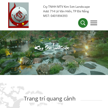
Cty TNHH MTV Kim Sơn Landscape
0905 53 15 25
kimsondn84@gmail.com
Add: 714 Lê Văn Hiến, TP Đà Nẵng
MST: 0401894393
Kim Sơn Landscape
Mang thiên nhiên vào ngôi nhà bạn
Trang trí quang cảnh