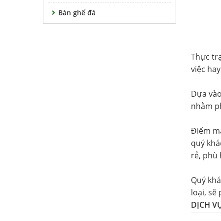
Bàn ghế đá
Thực tr
việc hay
Dựa vào
nhằm ph
Điểm mạ
quý khá
rẻ, phù 
Quý khá
loại, sẽ
DỊCH V