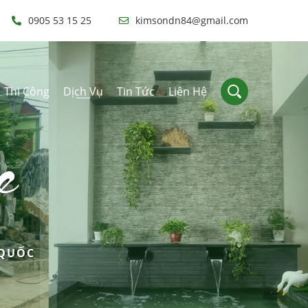
0905 53 15 25
kimsondn84@gmail.com
Thi Công
Dịch Vụ
Tin Tức
Liên Hệ
e
 QUỐC