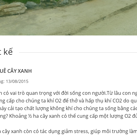
t kế
UÊ CÂY XANH
g: 13/08/2015
h có vai trò quan trọng với đời sống con người.Từ lâu con n
ng cấp cho chúng ta khí O2 để thở và hấp thụ khí CO2 do quá
áy cải tạo chất lượng không khí cho chúng ta sống bằng cách
ông? Khoảng ½ ha cây xanh có thể cung cấp một lượng O2 đủ
a cây xanh còn có tác dụng giảm stress, giúp môi trường là