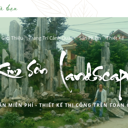
à bạn
Giới Thiệu
Trang Trí Cảnh Quan
Sản Phẩm
Thiết Kế
Kim Sơn
Landscap
ẤN MIỄN PHÍ - THIẾT KẾ THI CÔNG TRÊN TOÀN