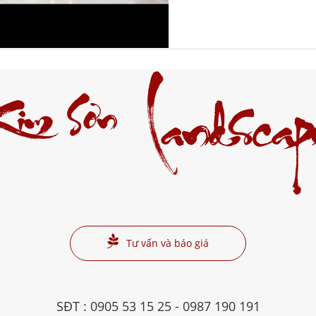
Kim Sơn
Landscap
Tư vấn và báo giá
SĐT :
0905 53 15 25
-
0987 190 191